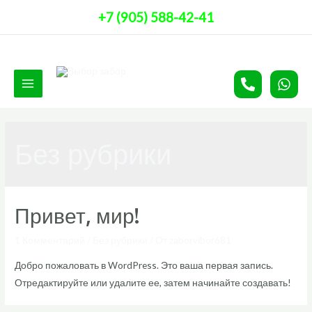
Перейти
+7 (905) 588-42-41
к
содержимому
Main
Menu
Без рубрики
Привет, мир!
1 Комментарий
/
Без рубрики
/ От
zaborvibor681
Добро пожаловать в WordPress. Это ваша первая запись.
Отредактируйте или удалите ее, затем начинайте создавать!